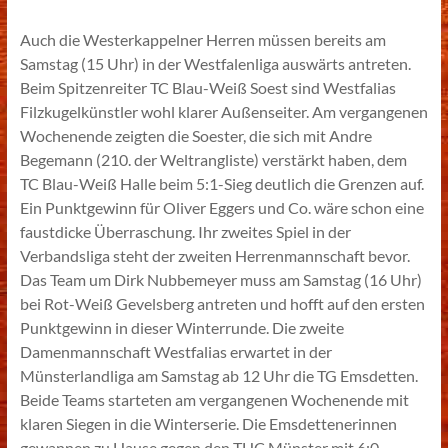
Auch die Westerkappelner Herren müssen bereits am
Samstag (15 Uhr) in der Westfalenliga auswärts antreten.
Beim Spitzenreiter TC Blau-Weiß Soest sind Westfalias
Filzkugelkünstler wohl klarer Außenseiter. Am vergangenen
Wochenende zeigten die Soester, die sich mit Andre
Begemann (210. der Weltrangliste) verstärkt haben, dem
TC Blau-Weiß Halle beim 5:1-Sieg deutlich die Grenzen auf.
Ein Punktgewinn für Oliver Eggers und Co. wäre schon eine
faustdicke Überraschung. Ihr zweites Spiel in der
Verbandsliga steht der zweiten Herrenmannschaft bevor.
Das Team um Dirk Nubbemeyer muss am Samstag (16 Uhr)
bei Rot-Weiß Gevelsberg antreten und hofft auf den ersten
Punktgewinn in dieser Winterrunde. Die zweite
Damenmannschaft Westfalias erwartet in der
Münsterlandliga am Samstag ab 12 Uhr die TG Emsdetten.
Beide Teams starteten am vergangenen Wochenende mit
klaren Siegen in die Winterserie. Die Emsdettenerinnen
gewannen zu Hause gegen den THC Münster mit 6:0,