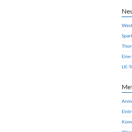
Neu
West
Spar
Thor
Eine
LK-T
Me
Anm
Eint
Komm
Word