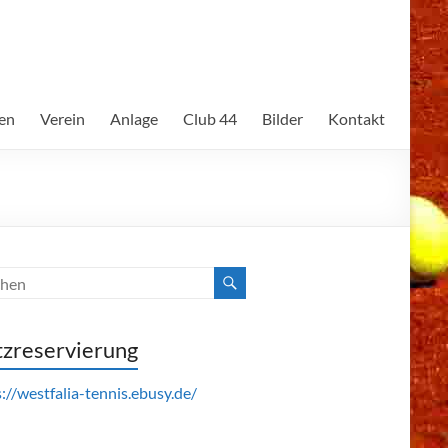
en
Verein
Anlage
Club 44
Bilder
Kontakt
tzreservierung
://westfalia-tennis.ebusy.de/