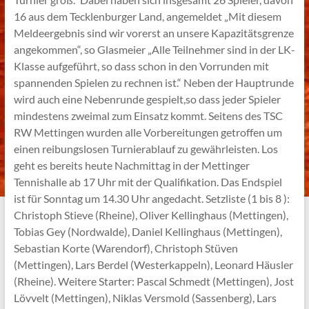
16 aus dem Tecklenburger Land, angemeldet „Mit diesem
Meldeergebnis sind wir vorerst an unsere Kapazitätsgrenze
angekommen“, so Glasmeier „Alle Teilnehmer sind in der LK-
Klasse aufgeführt, so dass schon in den Vorrunden mit
spannenden Spielen zu rechnen ist.“ Neben der Hauptrunde
wird auch eine Nebenrunde gespielt,so dass jeder Spieler
mindestens zweimal zum Einsatz kommt. Seitens des TSC
RW Mettingen wurden alle Vorbereitungen getroffen um
einen reibungslosen Turnierablauf zu gewährleisten. Los
geht es bereits heute Nachmittag in der Mettinger
Tennishalle ab 17 Uhr mit der Qualifikation. Das Endspiel
ist für Sonntag um 14.30 Uhr angedacht. Setzliste (1 bis 8 ):
Christoph Stieve (Rheine), Oliver Kellinghaus (Mettingen),
Tobias Gey (Nordwalde), Daniel Kellinghaus (Mettingen),
Sebastian Korte (Warendorf), Christoph Stüven
(Mettingen), Lars Berdel (Westerkappeln), Leonard Häusler
(Rheine). Weitere Starter: Pascal Schmedt (Mettingen), Jost
Lövvelt (Mettingen), Niklas Versmold (Sassenberg), Lars