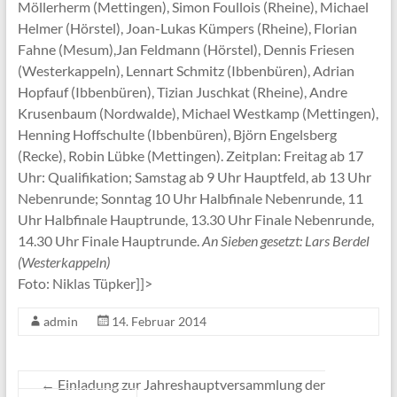
Möllerherm (Mettingen), Simon Foullois (Rheine), Michael
Helmer (Hörstel), Joan-Lukas Kümpers (Rheine), Florian
Fahne (Mesum),Jan Feldmann (Hörstel), Dennis Friesen
(Westerkappeln), Lennart Schmitz (Ibbenbüren), Adrian
Hopfauf (Ibbenbüren), Tizian Juschkat (Rheine), Andre
Krusenbaum (Nordwalde), Michael Westkamp (Mettingen),
Henning Hoffschulte (Ibbenbüren), Björn Engelsberg
(Recke), Robin Lübke (Mettingen). Zeitplan: Freitag ab 17
Uhr: Qualifikation; Samstag ab 9 Uhr Hauptfeld, ab 13 Uhr
Nebenrunde; Sonntag 10 Uhr Halbfinale Nebenrunde, 11
Uhr Halbfinale Hauptrunde, 13.30 Uhr Finale Nebenrunde,
14.30 Uhr Finale Hauptrunde.
An Sieben gesetzt: Lars Berdel
(Westerkappeln)
Foto: Niklas Tüpker]]>
admin
14. Februar 2014
←
Einladung zur Jahreshauptversammlung der