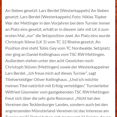
An Sieben gesetzt: Lars Berdel (Westerkappeln) An Sieben
gesetzt: Lars Berdel (Westerkappeln) Foto: Niklas Tüpker
War der Mettinger in den Vorjahren bei dem Turnier immer
an Platz eins gesetzt, erhält er in diesem Jahr mit LK 6 zum
ersten Mal „nur“ die Setzposition zwei. An Platz eins wurde
Christoph Stieve (LK 5) vom TC 22 Rheine gesetzt. An
Position drei steht Tobis Gey vom TC Nordwalde. Setzplatz
vier ging an Daniel Kellinghaus vom TSC RW Mettingen.
Außerdem stehen unter den acht Gesetzten noch
Christoph Stüven (Mettingen) sowie der Westerkappelner
Lars Berdel. „Ich freue mich auf dieses Turnier“, sagt
Titelverteidiger Oliver Kellinghaus. „Und ich möchte
meinen Titel natürlich mit Erfolg verteidigen.“ Turnierleiter
Wilfried Glasmeier vom gastgebenden TSC RW Mettingen
freut sich über die sehr gute Resonanz: „Nicht bei den
Vereinen des Tecklenburger Landes, sondern auch bei den
angrenzenden Münsterland-Vereinen ist das Interesse am
Turnier groß.“ Dabei haben sich insgesamt 26 Spieler, davon