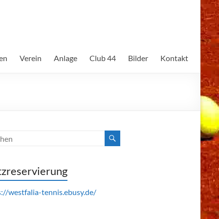
en
Verein
Anlage
Club 44
Bilder
Kontakt
tzreservierung
://westfalia-tennis.ebusy.de/