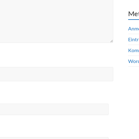
Me
Anm
Eint
Komm
Word