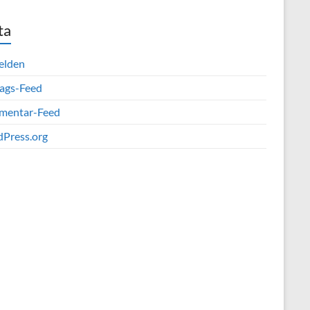
ta
elden
rags-Feed
entar-Feed
Press.org