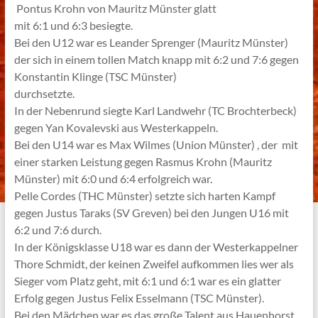
Pontus Krohn von Mauritz Münster glatt
mit 6:1 und 6:3 besiegte.
Bei den U12 war es Leander Sprenger (Mauritz Münster)
der sich in einem tollen Match knapp mit 6:2 und 7:6 gegen
Konstantin Klinge (TSC Münster)
durchsetzte.
In der Nebenrund siegte Karl Landwehr (TC Brochterbeck)
gegen Yan Kovalevski aus Westerkappeln.
Bei den U14 war es Max Wilmes (Union Münster) , der mit
einer starken Leistung gegen Rasmus Krohn (Mauritz
Münster) mit 6:0 und 6:4 erfolgreich war.
Pelle Cordes (THC Münster) setzte sich harten Kampf
gegen Justus Taraks (SV Greven) bei den Jungen U16 mit
6:2 und 7:6 durch.
In der Königsklasse U18 war es dann der Westerkappelner
Thore Schmidt, der keinen Zweifel aufkommen lies wer als
Sieger vom Platz geht, mit 6:1 und 6:1 war es ein glatter
Erfolg gegen Justus Felix Esselmann (TSC Münster).
Bei den Mädchen war es das große Talent aus Hauenhorst,