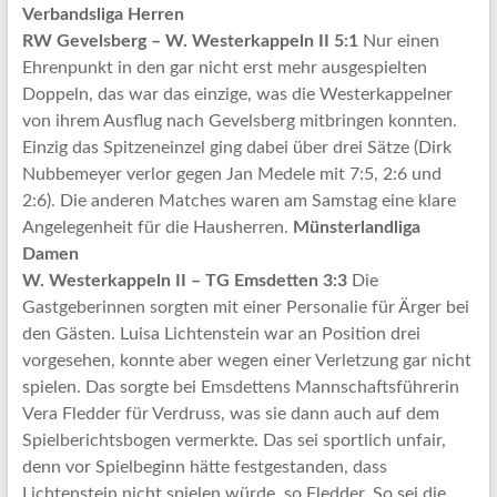
Verbandsliga Herren
RW Gevelsberg – W. Westerkappeln II 5:1
Nur einen
Ehrenpunkt in den gar nicht erst mehr ausgespielten
Doppeln, das war das einzige, was die Westerkappelner
von ihrem Ausflug nach Gevelsberg mitbringen konnten.
Einzig das Spitzeneinzel ging dabei über drei Sätze (Dirk
Nubbemeyer verlor gegen Jan Medele mit 7:5, 2:6 und
2:6). Die anderen Matches waren am Samstag eine klare
Angelegenheit für die Hausherren.
Münsterlandliga
Damen
W. Westerkappeln II – TG Emsdetten 3:3
Die
Gastgeberinnen sorgten mit einer Personalie für Ärger bei
den Gästen. Luisa Lichtenstein war an Position drei
vorgesehen, konnte aber wegen einer Verletzung gar nicht
spielen. Das sorgte bei Emsdettens Mannschaftsführerin
Vera Fledder für Verdruss, was sie dann auch auf dem
Spielberichtsbogen vermerkte. Das sei sportlich unfair,
denn vor Spielbeginn hätte festgestanden, dass
Lichtenstein nicht spielen würde, so Fledder. So sei die