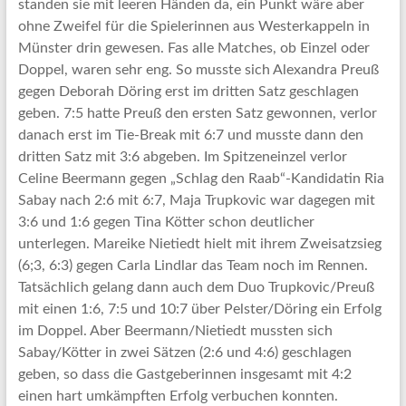
standen sie mit leeren Händen da, ein Punkt wäre aber
ohne Zweifel für die Spielerinnen aus Westerkappeln in
Münster drin gewesen. Fas alle Matches, ob Einzel oder
Doppel, waren sehr eng. So musste sich Alexandra Preuß
gegen Deborah Döring erst im dritten Satz geschlagen
geben. 7:5 hatte Preuß den ersten Satz gewonnen, verlor
danach erst im Tie-Break mit 6:7 und musste dann den
dritten Satz mit 3:6 abgeben. Im Spitzeneinzel verlor
Celine Beermann gegen „Schlag den Raab“-Kandidatin Ria
Sabay nach 2:6 mit 6:7, Maja Trupkovic war dagegen mit
3:6 und 1:6 gegen Tina Kötter schon deutlicher
unterlegen. Mareike Nietiedt hielt mit ihrem Zweisatzsieg
(6;3, 6:3) gegen Carla Lindlar das Team noch im Rennen.
Tatsächlich gelang dann auch dem Duo Trupkovic/Preuß
mit einen 1:6, 7:5 und 10:7 über Pelster/Döring ein Erfolg
im Doppel. Aber Beermann/Nietiedt mussten sich
Sabay/Kötter in zwei Sätzen (2:6 und 4:6) geschlagen
geben, so dass die Gastgeberinnen insgesamt mit 4:2
einen hart umkämpften Erfolg verbuchen konnten.