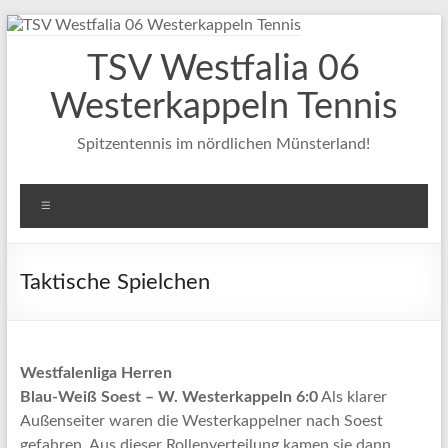
Zum
Inhalt
TSV Westfalia 06
springen
Westerkappeln Tennis
Spitzentennis im nördlichen Münsterland!
Menü
Taktische Spielchen
Westfalenliga Herren
Blau-Weiß Soest – W. Westerkappeln 6:0
Als klarer
Außenseiter waren die Westerkappelner nach Soest
gefahren. Aus dieser Rollenverteilung kamen sie dann